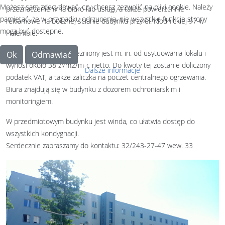
Możesz sam zdecydować, czy chcesz zezwolić na pliki cookie. Należy
przeznaczeniem na biuro lub usługi, a także powierzchnie
pamiętać, że w przypadku odrzucenia, nie wszystkie funkcje strony
reklamowe na bocznej ścianie budynku przy ul. Kłodnickiej 97 w
mogą być dostępne.
Halembie.
Koszt najmu lokali uzależniony jest m. in. od usytuowania lokalu i
Ok
Odmawiać
wynosi około 38 zł/m2/m-c netto. Do kwoty tej zostanie doliczony
Dalsze informacje
podatek VAT, a także zaliczka na poczet centralnego ogrzewania.
Biura znajdują się w budynku z dozorem ochroniarskim i
monitoringiem.
W przedmiotowym budynku jest winda, co ułatwia dostęp do
wszystkich kondygnacji.
Serdecznie zapraszamy do kontaktu: 32/243-27-47 wew. 33