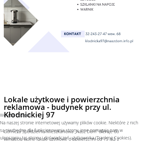
Lokale użytkowe i powierzchnia
reklamowa - budynek przy ul.
Kłodnickiej 97
We use cookies
Na naszej stronie internetowej używamy plików cookie. Niektóre z nich
są niezbędne dla funkcjonowania strony, inne pomagają nam w
Górnicza Spółdzielnia Mieszkaniowa „Nasz Dom” oferuje do
ulepszaniu tej strony i doświadczeń użytkownika (Tracking Cookies).
wynajęcia wolne lokale użytkowe o powierzchni od 15 m2 z