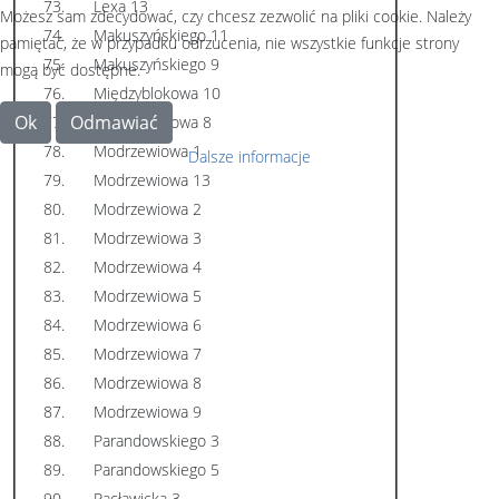
73.
Lexa 13
Możesz sam zdecydować, czy chcesz zezwolić na pliki cookie. Należy
74.
Makuszyńskiego 11
pamiętać, że w przypadku odrzucenia, nie wszystkie funkcje strony
75.
Makuszyńskiego 9
mogą być dostępne.
76.
Międzyblokowa 10
Ok
Odmawiać
77.
Międzyblokowa 8
78.
Modrzewiowa 1
Dalsze informacje
79.
Modrzewiowa 13
80.
Modrzewiowa 2
81.
Modrzewiowa 3
82.
Modrzewiowa 4
83.
Modrzewiowa 5
84.
Modrzewiowa 6
85.
Modrzewiowa 7
86.
Modrzewiowa 8
87.
Modrzewiowa 9
88.
Parandowskiego 3
89.
Parandowskiego 5
90.
Racławicka 3