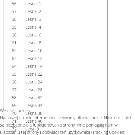
56.
Leśna 1
57.
Leśna 2
58.
Leśna 3
59.
Leśna 4
60.
Leśna 6
61.
Leśna 8
62.
Leśna 10
63.
Leśna 12
64.
Leśna 14
65.
Leśna 22
66.
Leśna 24
67.
Leśna 28
68.
Leśna 32
69.
Leśna 34
We use cookies
70.
Leśna 38
Na naszej stronie internetowej używamy plików cookie. Niektóre z nich
71.
Leśna 40
są niezbędne dla funkcjonowania strony, inne pomagają nam w
72.
Lexa 9
ulepszaniu tej strony i doświadczeń użytkownika (Tracking Cookies).