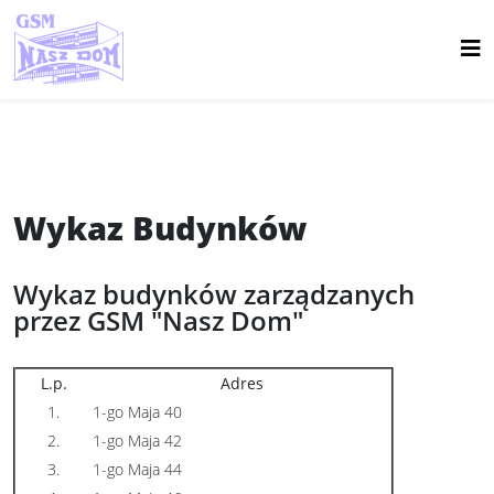
Wykaz Budynków
Wykaz budynków zarządzanych
przez GSM "Nasz Dom"
L.p.
Adres
1.
1-go Maja 40
2.
1-go Maja 42
3.
1-go Maja 44