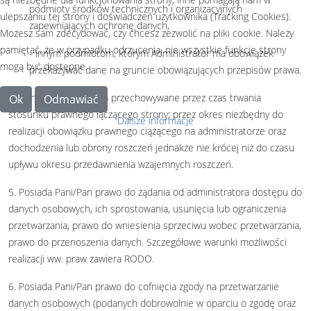
podmioty środków technicznych i organizacyjnych
ulepszaniu tej strony i doświadczeń użytkownika (Tracking Cookies).
zapewniających ochronę danych,
Możesz sam zdecydować, czy chcesz zezwolić na pliki cookie. Należy
pamiętać, że w przypadku odrzucenia, nie wszystkie funkcje strony
- innym podmiotom, którym Administrator ma obowiązek
mogą być dostępne.
przekazywać dane na gruncie obowiązujących przepisów prawa.
4. Dane osobowe będą przechowywane przez czas trwania
Ok
Odmawiać
stosunku prawnego łączącego strony; przez okres niezbędny do
Dalsze informacje
realizacji obowiązku prawnego ciążącego na administratorze oraz
dochodzenia lub obrony roszczeń jednakże nie krócej niż do czasu
upływu okresu przedawnienia wzajemnych roszczeń.
5. Posiada Pani/Pan prawo do żądania od administratora dostępu do
danych osobowych, ich sprostowania, usunięcia lub ograniczenia
przetwarzania, prawo do wniesienia sprzeciwu wobec przetwarzania,
prawo do przenoszenia danych. Szczegółowe warunki możliwości
realizacji ww. praw zawiera RODO.
6. Posiada Pani/Pan prawo do cofnięcia zgody na przetwarzanie
danych osobowych (podanych dobrowolnie w oparciu o zgodę oraz