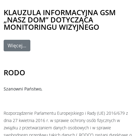
KLAUZULA INFORMACYJNA GSM
„NASZ DOM” DOTYCZĄCA
MONITORINGU WIZYJNEGO
Więcej…
RODO
Szanowni Państwo,
Rozporządzenie Parlamentu Europejskiego i Rady (UE) 2016/679 z
dnia 27 kwietnia 2016 r. w sprawie ochrony osób fizycznych w
związku z przetwarzaniem danych osobowych i w sprawie
swobodnego przepływu takich danych („RODO”) zastąpi dyrektywę o