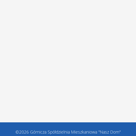
©2026 Górnicza Spółdzielnia Mieszkaniowa "Nasz Dom"