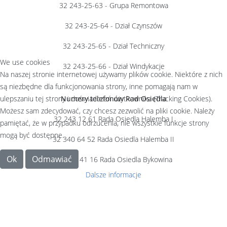
32 243-25-63 - Grupa Remontowa
32 243-25-64 - Dział Czynszów
32 243-25-65 - Dział Techniczny
We use cookies
32 243-25-66 - Dział Windykacje
Na naszej stronie internetowej używamy plików cookie. Niektóre z nich
są niezbędne dla funkcjonowania strony, inne pomagają nam w
ulepszaniu tej strony i doświadczeń użytkownika (Tracking Cookies).
Numery telefonów Rad Osiedla
Możesz sam zdecydować, czy chcesz zezwolić na pliki cookie. Należy
32 243 12 61 Rada Osiedla Halemba I
pamiętać, że w przypadku odrzucenia, nie wszystkie funkcje strony
mogą być dostępne.
32 340 64 52 Rada Osiedla Halemba II
Ok
Odmawiać
32 707 41 16 Rada Osiedla Bykowina
Dalsze informacje