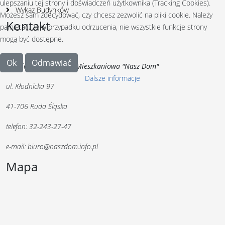
ulepszaniu tej strony i doświadczeń użytkownika (Tracking Cookies).
Wykaz Budynków
Możesz sam zdecydować, czy chcesz zezwolić na pliki cookie. Należy
Kontakt
pamiętać, że w przypadku odrzucenia, nie wszystkie funkcje strony
mogą być dostępne.
Ok
Odmawiać
Górnicza Spółdzielnia Mieszkaniowa "Nasz Dom"
Dalsze informacje
ul. Kłodnicka 97
41-706 Ruda Śląska
telefon: 32-243-27-47
e-mail: biuro@naszdom.info.pl
Mapa